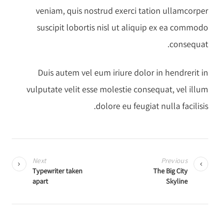
veniam, quis nostrud exerci tation ullamcorper
suscipit lobortis nisl ut aliquip ex ea commodo
consequat.
Duis autem vel eum iriure dolor in hendrerit in
vulputate velit esse molestie consequat, vel illum
dolore eu feugiat nulla facilisis.
נ
י
Next
Previous
ו
Typewriter taken
The Big City
apart
Skyline
ו
ט